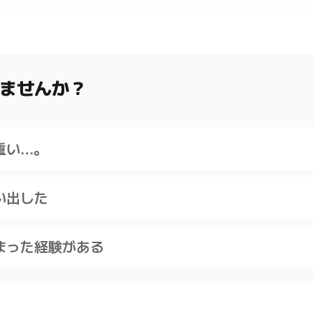
ませんか？
重い…。
い出した
まった経験がある