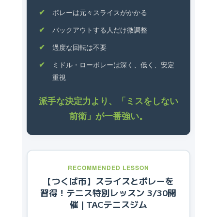
ボレーは元々スライスがかかる
バックアウトする人だけ微調整
過度な回転は不要
ミドル・ローボレーは深く、低く、安定
重視
派手な決定力より、「ミスをしない
前衛」が一番強い。
RECOMMENDED LESSON
【つくば市】スライスとボレーを
習得！テニス特別レッスン 3/30開
催 | TACテニスジム