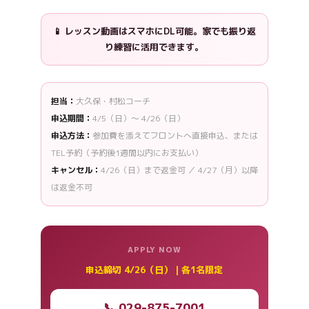
📱 レッスン動画は
スマホにDL可能
。家でも振り返
り練習に活用できます。
担当：
大久保・村松コーチ
申込期間：
4/5（日）〜 4/26（日）
申込方法：
参加費を添えてフロントへ直接申込、または
TEL予約（予約後1週間以内にお支払い）
キャンセル：
4/26（日）まで返金可 ／ 4/27（月）以降
は返金不可
APPLY NOW
申込締切 4/26（日）｜各1名限定
📞 029-875-7001