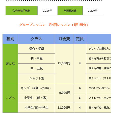
入会事務手数料
2,200円
年間施設費
2,200円
グループレッスン 月4回レッスン（1回 55分）
種別
クラス
月会費
定員
初心・初級
グリップの握り方、
初・中級
色々な高さの打点で
おとな
11,000円
4
中・上級
様々な緩急・球種の
ショット別
各ショット（ストロ
キッズ （4歳～小1年）
4
やわらかいボール、
9,900円
こども
小学生 （低・高）
6
ストローク、ボレー
小学生(高) 中学生
11,000円
4
様々な打点、緩急、