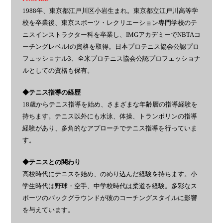
1988年、東京都江戸川区小岩生まれ。東京都立江戸川高等学
校を卒業後、東京スポーツ・レクリエーション専門学校のテ
ニスインストラクター科を卒業し、IMGアカデミーでNBTAコ
ーチングレベルⅠの資格を取得。日本プロテニス協会公認プロ
フェッショナル3、全米プロテニス協会公認プロフェッショナ
ルとしての資格も保有。
◆テニス指導の経歴
18歳からテニス指導を始め、さまざまな年齢層の指導経験を
持ちます。テニス以外にも水泳、体操、トランポリンの指導
経験があり、多角的なアプローチでテニス指導を行っていま
す。
◆テニスとの関わり
高校時代にテニスを始め、のめり込んだ経験を持ちます。小
学生時代は野球・空手、中学校時代は柔道を経験。多彩なス
ポーツのバックグラウンドが彼のコーチングスタイルに影響
を与えています。