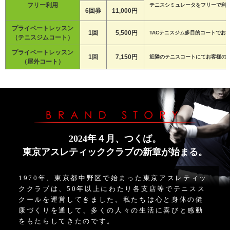
フリー利用
テニスシミュレータをフリーで利用(
6回券
11,000円
プライベートレッスン
1回
5,500円
TACテニスジム多目的コートで
（テニスジムコート）
プライベートレッスン
1回
7,150円
近隣のテニスコートにてお客様の
（屋外コート）
2024年４月、つくば。
東京アスレティッククラブの新章が始まる。
1970年、東京都中野区で始まった東京アスレティッ
ククラブは、50年以上にわたり各支店等でテニスス
クールを運営してきました。私たちは心と身体の健
康づくりを通して、多くの人々の生活に喜びと感動
をもたらしてきたのです。